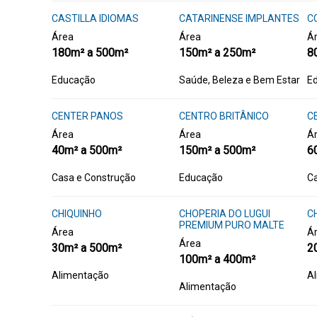
CASTILLA IDIOMAS
CATARINENSE IMPLANTES
C
Área
Área
Á
180m² a 500m²
150m² a 250m²
8
Educação
Saúde, Beleza e Bem Estar
E
CENTER PANOS
CENTRO BRITÂNICO
C
Área
Área
Á
40m² a 500m²
150m² a 500m²
6
Casa e Construção
Educação
Ca
CHIQUINHO
CHOPERIA DO LUGUI
C
PREMIUM PURO MALTE
Área
Á
Área
30m² a 500m²
2
100m² a 400m²
Alimentação
A
Alimentação