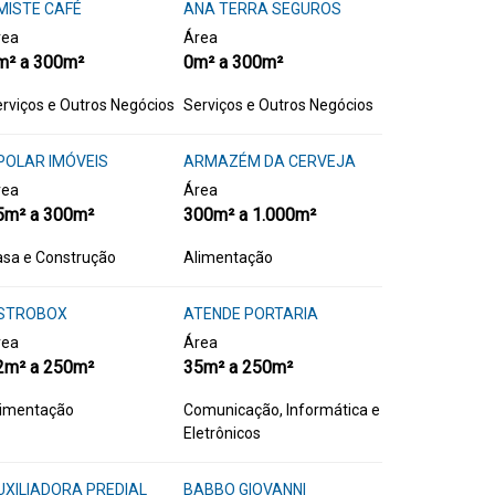
MISTE CAFÉ
ANA TERRA SEGUROS
rea
Área
m² a 300m²
0m² a 300m²
rviços e Outros Negócios
Serviços e Outros Negócios
POLAR IMÓVEIS
ARMAZÉM DA CERVEJA
rea
Área
5m² a 300m²
300m² a 1.000m²
sa e Construção
Alimentação
STROBOX
ATENDE PORTARIA
rea
Área
2m² a 250m²
35m² a 250m²
limentação
Comunicação, Informática e
Eletrônicos
UXILIADORA PREDIAL
BABBO GIOVANNI