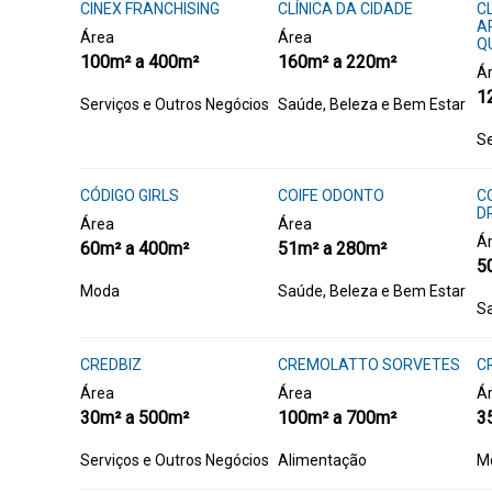
CINEX FRANCHISING
CLÍNICA DA CIDADE
C
A
Área
Área
Q
100m² a 400m²
160m² a 220m²
Á
1
Serviços e Outros Negócios
Saúde, Beleza e Bem Estar
Se
CÓDIGO GIRLS
COIFE ODONTO
C
D
Área
Área
Á
60m² a 400m²
51m² a 280m²
5
Moda
Saúde, Beleza e Bem Estar
Sa
CREDBIZ
CREMOLATTO SORVETES
CR
Área
Área
Á
30m² a 500m²
100m² a 700m²
3
Serviços e Outros Negócios
Alimentação
M