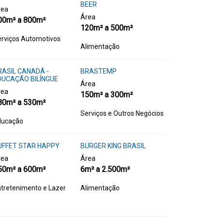
BEER
rea
Área
00m² a 800m²
120m² a 500m²
rviços Automotivos
Alimentação
RASIL CANADÁ -
BRASTEMP
DUCAÇÃO BILÍNGUE
Área
rea
150m² a 300m²
80m² a 530m²
Serviços e Outros Negócios
ducação
UFFET STAR HAPPY
BURGER KING BRASIL
rea
Área
50m² a 600m²
6m² a 2.500m²
tretenimento e Lazer
Alimentação