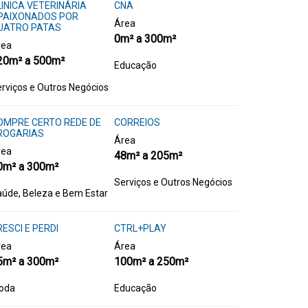
LINICA VETERINÁRIA
CNA
PAIXONADOS POR
Área
UATRO PATAS
0m² a 300m²
rea
20m² a 500m²
Educação
rviços e Outros Negócios
OMPRE CERTO REDE DE
CORREIOS
ROGARIAS
Área
rea
48m² a 205m²
0m² a 300m²
Serviços e Outros Negócios
úde, Beleza e Bem Estar
ESCI E PERDI
CTRL+PLAY
rea
Área
5m² a 300m²
100m² a 250m²
oda
Educação