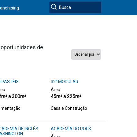
ranchising
s oportunidades de
0 PASTÉIS
321MODULAR
rea
Área
2m² a 300m²
45m² a 225m²
limentação
Casa e Construção
CADEMIA DE INGLÊS
ACADEMIA DO ROCK
ASHINGTON
Área