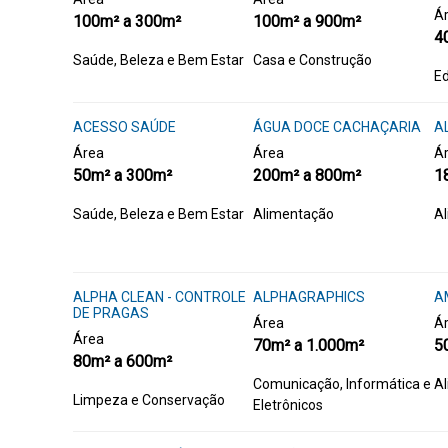
Á
100m² a 300m²
100m² a 900m²
4
Saúde, Beleza e Bem Estar
Casa e Construção
E
ACESSO SAÚDE
ÁGUA DOCE CACHAÇARIA
A
Área
Área
Á
50m² a 300m²
200m² a 800m²
1
Saúde, Beleza e Bem Estar
Alimentação
A
ALPHA CLEAN - CONTROLE
ALPHAGRAPHICS
A
DE PRAGAS
Área
Á
Área
70m² a 1.000m²
5
80m² a 600m²
Comunicação, Informática e
A
Limpeza e Conservação
Eletrônicos