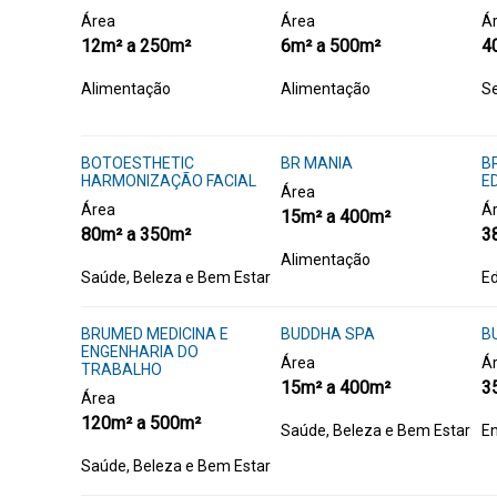
Área
Área
Á
12m² a 250m²
6m² a 500m²
4
Alimentação
Alimentação
Se
BOTOESTHETIC
BR MANIA
B
HARMONIZAÇÃO FACIAL
E
Área
Área
Á
15m² a 400m²
80m² a 350m²
3
Alimentação
Saúde, Beleza e Bem Estar
E
BRUMED MEDICINA E
BUDDHA SPA
B
ENGENHARIA DO
Área
Á
TRABALHO
15m² a 400m²
3
Área
120m² a 500m²
Saúde, Beleza e Bem Estar
En
Saúde, Beleza e Bem Estar