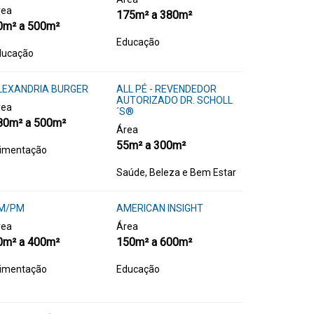
rea
175m² a 380m²
0m² a 500m²
Educação
ducação
LEXANDRIA BURGER
ALL PÉ - REVENDEDOR
AUTORIZADO DR. SCHOLL
rea
´S®
80m² a 500m²
Área
55m² a 300m²
limentação
Saúde, Beleza e Bem Estar
M/PM
AMERICAN INSIGHT
rea
Área
0m² a 400m²
150m² a 600m²
limentação
Educação