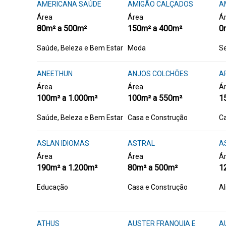
AMERICANA SAÚDE
AMIGÃO CALÇADOS
A
Área
Área
Á
80m² a 500m²
150m² a 400m²
0
Saúde, Beleza e Bem Estar
Moda
Se
ANEETHUN
ANJOS COLCHÕES
A
Área
Área
Á
100m² a 1.000m²
100m² a 550m²
1
Saúde, Beleza e Bem Estar
Casa e Construção
Ca
ASLAN IDIOMAS
ASTRAL
A
Área
Área
Á
190m² a 1.200m²
80m² a 500m²
1
Educação
Casa e Construção
A
ATHUS
AUSTER FRANQUIA E
A