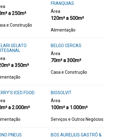
FRANQUIAS
rea
Área
0m² a 250m²
120m² a 500m²
sa e Construção
Alimentação
ELARI GELATO
BELGO CERCAS
RTESANAL
Área
rea
70m² a 300m²
20m² a 350m²
Casa e Construção
limentação
ERRY'S ICED FOOD
BIOSOLVIT
rea
Área
0m² a 2.000m²
100m² a 1.000m²
limentação
Serviços e Outros Negócios
ONO PNEUS
BOS AURELIUS GASTRÔ &