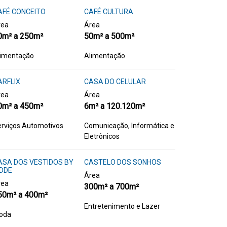
AFÉ CONCEITO
CAFÉ CULTURA
rea
Área
0m² a 250m²
50m² a 500m²
limentação
Alimentação
ARFLIX
CASA DO CELULAR
rea
Área
0m² a 450m²
6m² a 120.120m²
rviços Automotivos
Comunicação, Informática e
Eletrônicos
ASA DOS VESTIDOS BY
CASTELO DOS SONHOS
IDDE
Área
rea
300m² a 700m²
50m² a 400m²
Entretenimento e Lazer
oda