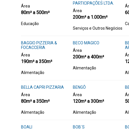
PARTICIPAÇÕES LTDA.
Área
Á
Área
80m² a 500m²
6
200m² a 1.000m²
Educação
Ca
Serviços e Outros Negócios
BAGGIO PIZZERIA &
BECO MAGICO
B
FOCACCERIA
A
Área
Área
Á
200m² a 400m²
190m² a 350m²
1
Alimentação
Alimentação
A
BELLA CAPRI PIZZARIA
BENGÔ
B
Área
Área
Á
80m² a 350m²
120m² a 300m²
5
Alimentação
Alimentação
A
BOALI
BOB´S
B