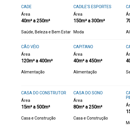
CADE
CADILE'S ESPORTES
C
Área
Área
Á
40m² a 250m²
150m² a 300m²
7
Saúde, Beleza e Bem Estar
Moda
A
CÃO VÉIO
CAPITANO
C
Área
Área
Á
120m² a 400m²
40m² a 450m²
4
Alimentação
Alimentação
Se
CASA DO CONSTRUTOR
CASA DO SONO
C
P
Área
Área
Á
15m² a 500m²
80m² a 250m²
1
Casa e Construção
Casa e Construção
M