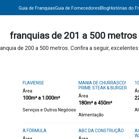
Guia de Franquias
Guia de Fornecedores
Blog
Histórias do F
franquias de 201 a 500 metros
anquia de 200 a 500 metros. Confira a seguir, excelente
FLAVIENSE
MANIA DE CHURRASCO!
1
PRIME STEAK & BURGER
Área
Á
Área
100m² a 1.000m²
2
180m² a 450m²
Serviços e Outros Negócios
A
Alimentação
A FÓRMULA
ABC DA CONSTRUÇÃO
A
W
Área
Área