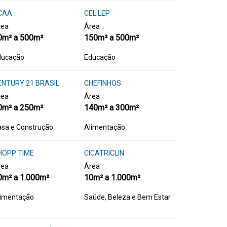
CAA
CEL.LEP
rea
Área
0m² a 500m²
150m² a 500m²
ducação
Educação
ENTURY 21 BRASIL
CHEFINHOS
rea
Área
0m² a 250m²
140m² a 300m²
sa e Construção
Alimentação
HOPP TIME
CICATRICLIN
rea
Área
0m² a 1.000m²
10m² a 1.000m²
limentação
Saúde, Beleza e Bem Estar