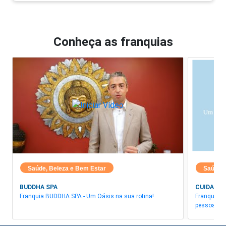
Conheça as franquias
Saúde, Beleza e Bem Estar
Saúde, 
BUDDHA SPA
CUIDARE 
Franquia BUDDHA SPA - Um Oásis na sua rotina!
Franquia Cu
pessoas de 