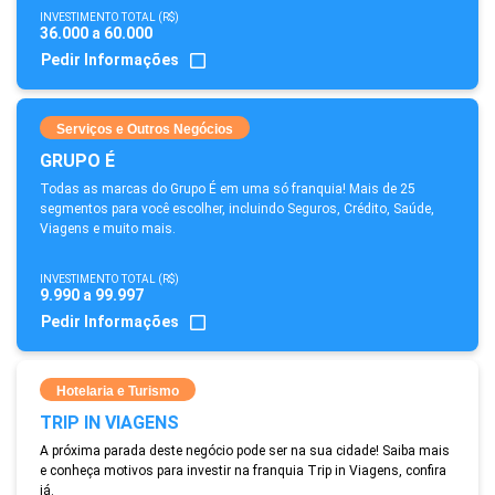
INVESTIMENTO TOTAL (R$)
36.000 a 60.000
Pedir Informações
Serviços e Outros Negócios
GRUPO É
Todas as marcas do Grupo É em uma só franquia! Mais de 25
segmentos para você escolher, incluindo Seguros, Crédito, Saúde,
Viagens e muito mais.
INVESTIMENTO TOTAL (R$)
9.990 a 99.997
Pedir Informações
Hotelaria e Turismo
TRIP IN VIAGENS
A próxima parada deste negócio pode ser na sua cidade! Saiba mais
e conheça motivos para investir na franquia Trip in Viagens, confira
já.