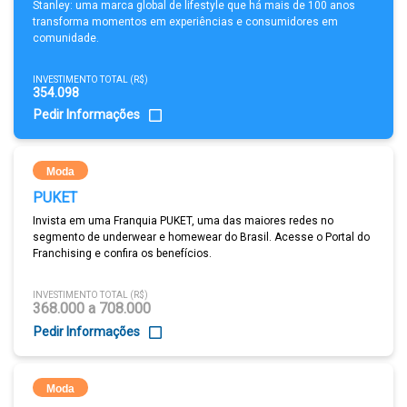
Stanley: uma marca global de lifestyle que há mais de 100 anos
transforma momentos em experiências e consumidores em
comunidade.
INVESTIMENTO TOTAL (R$)
354.098
Pedir Informações
Moda
PUKET
Invista em uma Franquia PUKET, uma das maiores redes no
segmento de underwear e homewear do Brasil. Acesse o Portal do
Franchising e confira os benefícios.
INVESTIMENTO TOTAL (R$)
368.000 a 708.000
Pedir Informações
Moda