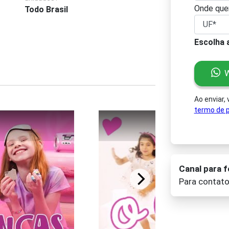
Onde quer
Todo Brasil
Escolha 
W
Ao enviar,
termo de p
Canal para 
Para contat
Pl