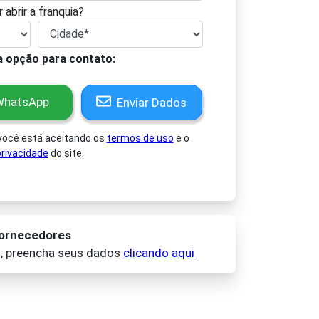
 abrir a franquia?
a opção para contato:
hatsApp
Enviar Dados
 você está aceitando os
termos de uso
e o
rivacidade
do site.
fornecedores
o, preencha seus dados
clicando aqui
ay