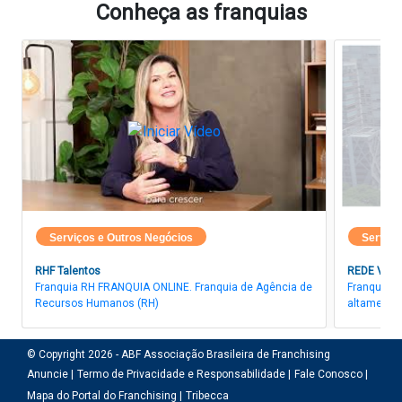
Conheça as franquias
Serviços e Outros Negócios
Serviço
RHF Talentos
REDE VIST
Franquia RH FRANQUIA ONLINE. Franquia de Agência de
Franquia R
Recursos Humanos (RH)
altamente 
© Copyright 2026 - ABF Associação Brasileira de Franchising
Anuncie |
Termo de Privacidade e Responsabilidade |
Fale Conosco |
Mapa do Portal do Franchising |
Tribecca