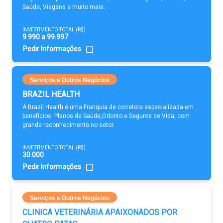
Saúde, Viagens e muito mais.
INVESTIMENTO TOTAL (R$)
9.990 a 99.997
Pedir Informações
Serviços e Outros Negócios
BRAZIL HEALTH
A Brazil Health é uma Franquia de corretora especializada em
benefícios: Planos de Saúde,Odonto e Seguros de Vida, com
grande reconhecimento no setor.
INVESTIMENTO TOTAL (R$)
30.000
Pedir Informações
Serviços e Outros Negócios
CLINICA VETERINÁRIA APAIXONADOS POR