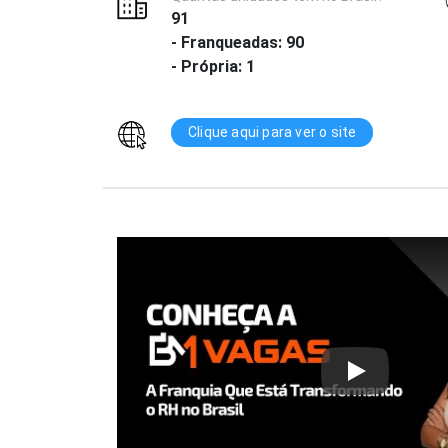
91
- Franqueadas: 90
- Própria: 1
Clique aqui para ver o site
Play