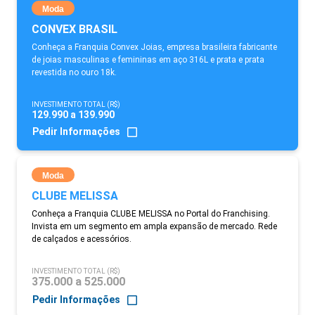
Moda
CONVEX BRASIL
Conheça a Franquia Convex Joias, empresa brasileira fabricante
de joias masculinas e femininas em aço 316L e prata e prata
revestida no ouro 18k.
INVESTIMENTO TOTAL (R$)
129.990 a 139.990
Pedir Informações
Moda
CLUBE MELISSA
Conheça a Franquia CLUBE MELISSA no Portal do Franchising.
Invista em um segmento em ampla expansão de mercado. Rede
de calçados e acessórios.
INVESTIMENTO TOTAL (R$)
375.000 a 525.000
Pedir Informações