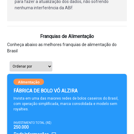
para fazer a atualização dos dados, não sofrendo
nenhuma interferência da ABF.
Franquias de Alimentação
Conheça abaixo as melhores franquias de alimentação do
Brasil
Alimentação
FÁBRICA DE BOLO VÓ ALZIRA
Invista em uma das maiores redes de bolos caseiros do Brasil,
com operação simplificada, marca consolidada e modelo sem
royalties.
INVESTIMENTO TOTAL (R$)
250.000