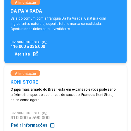
Alimentação
DA PA VIRADA
Saia do comum com a franquia Da Pá Virada. Gelateria com
ingredientes naturais, suporte total e marca consolidada.
Oportunidade única para investidores.
INVESTIMENTO TOTAL (R$)
116.000 a 336.000
Ver site
Alimentação
KONI STORE
O japa mais amado do Brasil está em expansão e você pode ser o
próximo franqueado desta rede de sucesso. Franquia Koni Store,
saiba como agora.
INVESTIMENTO TOTAL (R$)
410.000 a 590.000
Pedir Informações