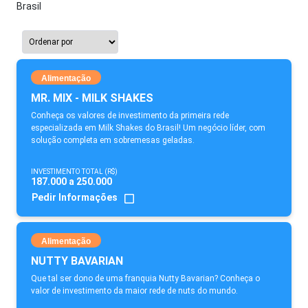
Brasil
Alimentação
MR. MIX - MILK SHAKES
Conheça os valores de investimento da primeira rede
especializada em Milk Shakes do Brasil! Um negócio líder, com
solução completa em sobremesas geladas.
INVESTIMENTO TOTAL (R$)
187.000 a 250.000
Pedir Informações
Alimentação
NUTTY BAVARIAN
Que tal ser dono de uma franquia Nutty Bavarian? Conheça o
valor de investimento da maior rede de nuts do mundo.