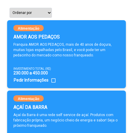
Alimentação
AMOR AOS PEDAÇOS
Franquia AMOR AOS PEDAÇOS, mais de 40 anos de doçura,
muitas lojas espalhadas pelo Brasil, e você pode ter um
pedacinho do mercado como nosso franqueado.
INVESTIMENTO TOTAL (R$)
230.000 a 450.000
Pedir Informações
Alimentação
AÇAÍ DA BARRA
Açaí da Barra é uma rede self service de açaí. Produtos com
fabricação própria, um negócio cheio de energia e sabor! Seja o
próximo franqueado.