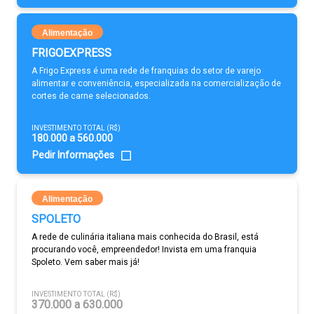
Alimentação
FRIGOEXPRESS
A Frigo Express é uma rede de franquias do setor de varejo
alimentar e conveniência, especializada na comercialização de
cortes de carne selecionados.
INVESTIMENTO TOTAL (R$)
180.000 a 560.000
Pedir Informações
Alimentação
SPOLETO
A rede de culinária italiana mais conhecida do Brasil, está
procurando você, empreendedor! Invista em uma franquia
Spoleto. Vem saber mais já!
INVESTIMENTO TOTAL (R$)
370.000 a 630.000