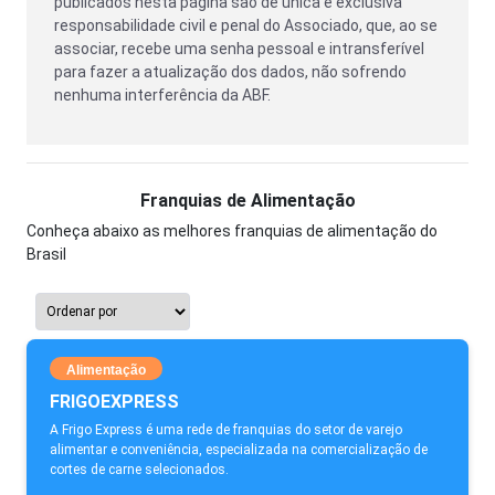
publicados nesta página são de única e exclusiva
responsabilidade civil e penal do Associado, que, ao se
associar, recebe uma senha pessoal e intransferível
para fazer a atualização dos dados, não sofrendo
nenhuma interferência da ABF.
Franquias de Alimentação
Conheça abaixo as melhores franquias de alimentação do
Brasil
Alimentação
FRIGOEXPRESS
A Frigo Express é uma rede de franquias do setor de varejo
alimentar e conveniência, especializada na comercialização de
cortes de carne selecionados.