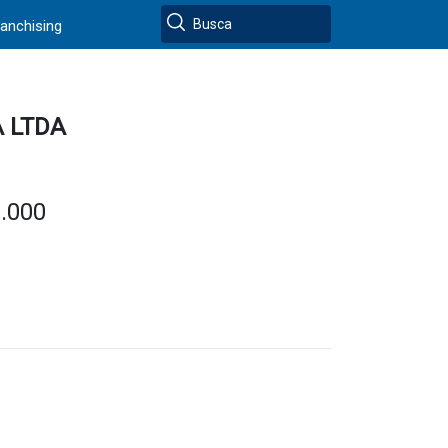
ranchising
 LTDA
9.000