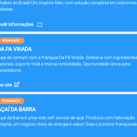
hakes do Brasil! Um negócio líder, com solução completa em sobremes
eladas.
edir Informações
Alimentação
DA PA VIRADA
aia do comum com a franquia Da Pá Virada. Gelateria com ingrediente
aturais, suporte total e marca consolidada. Oportunidade única para
nvestidores.
er site
Alimentação
AÇAÍ DA BARRA
çaí da Barra é uma rede self service de açaí. Produtos com fabricação
rópria, um negócio cheio de energia e sabor! Seja o próximo franquead