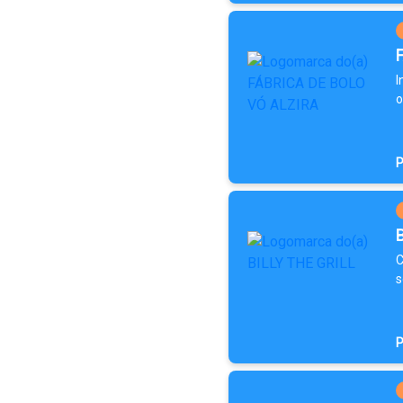
I
o
P
C
s
P