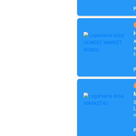
P
A
a
f
P
S
L
m
P