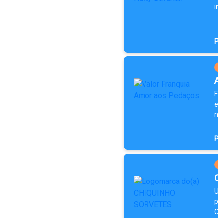
i
P
F
e
n
P
U
p
C