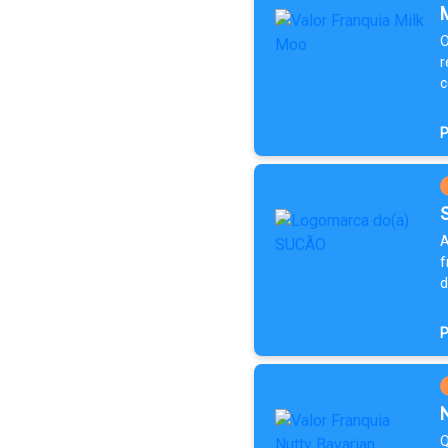
O
r
c
P
A
f
d
P
Q