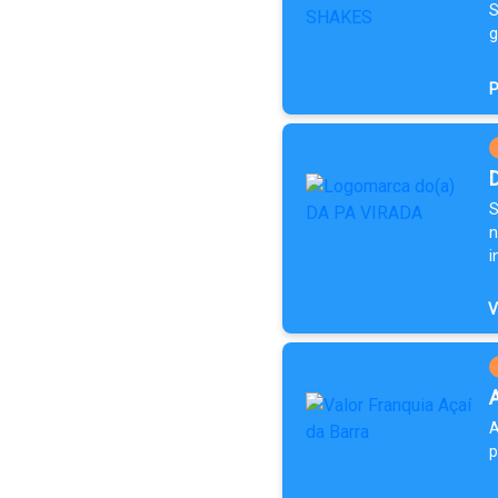
S
g
P
S
n
i
V
A
p