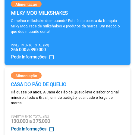
Alimentação
MILKY MOO MILKSHAKES
O melhor milkshake do muuundo! Esta é a proposta da franquia
Milky Moo, rede de milkshakes e produtos da marca. Um negócio
que deu muuuito certo!
INVESTIMENTO TOTAL (R$)
265.000 a 390.000
Pedir Informações
Alimentação
CASA DO PÃO DE QUEIJO
Há quase 50 anos, A Casa do Pão de Queijo leva o sabor original
mineiro a todo o Brasil, unindo tradição, qualidade e força de
marca.
INVESTIMENTO TOTAL (R$)
130.000 a 375.000
Pedir Informações