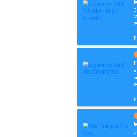
M
C
M
s
P
F
A
c
s
P
M
O