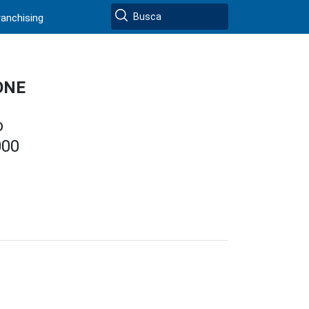
ranchising
ONE
O
000