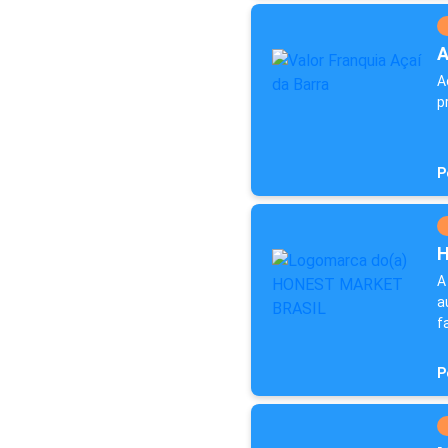
A
A
p
P
H
A
a
f
P