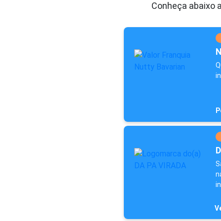
Conheça abaixo a
N
Q
i
P
D
S
n
i
Ve