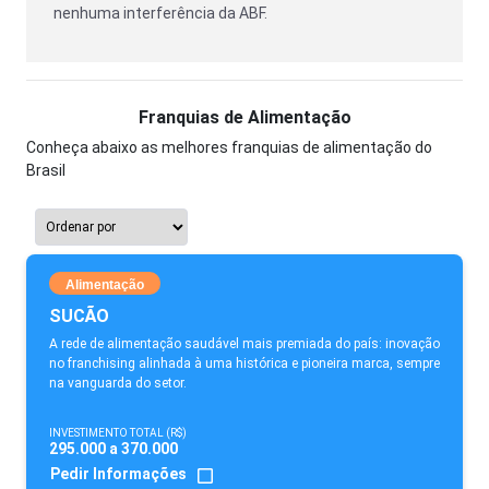
nenhuma interferência da ABF.
Franquias de Alimentação
Conheça abaixo as melhores franquias de alimentação do
Brasil
Alimentação
SUCÃO
A rede de alimentação saudável mais premiada do país: inovação
no franchising alinhada à uma histórica e pioneira marca, sempre
na vanguarda do setor.
INVESTIMENTO TOTAL (R$)
295.000 a 370.000
Pedir Informações