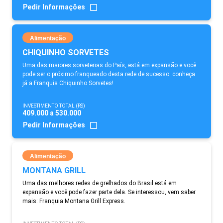
Pedir Informações
Alimentação
CHIQUINHO SORVETES
Uma das maiores sorveterias do País, está em expansão e você
pode ser o próximo franqueado desta rede de sucesso: conheça
já a Franquia Chiquinho Sorvetes!
INVESTIMENTO TOTAL (R$)
409.000 a 530.000
Pedir Informações
Alimentação
MONTANA GRILL
Uma das melhores redes de grelhados do Brasil está em
expansão e você pode fazer parte dela. Se interessou, vem saber
mais: Franquia Montana Grill Express.