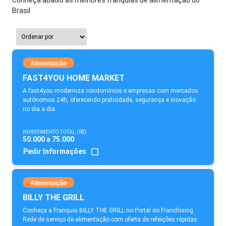
Conheça abaixo as melhores franquias de alimentação do
Brasil
Alimentação
FAST4YOU HOME MARKET
A fast4you moderniza condomínios e empresas com mercados
autônomos 24h, oferecendo praticidade, segurança e inovação
no dia a dia.
INVESTIMENTO TOTAL (R$)
50.000 a 75.000
Pedir Informações
Alimentação
BILLY THE GRILL
Conheça a Franquia BILLY THE GRILL no Portal do Franchising.
Rede de serviço de alimentação com oferta de refeições rápidas.