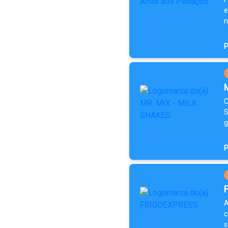
e
n
P
C
S
g
P
A
c
s