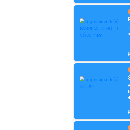
I
o
P
A
f
d
P