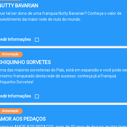
NUTTY BAVARIAN
ue tal ser dono de uma franquia Nutty Bavarian? Conheça o valor de
nvestimento da maior rede de nuts do mundo.
edir Informações
Alimentação
CHIQUINHO SORVETES
ma das maiores sorveterias do País, está em expansão e você pode se
róximo franqueado desta rede de sucesso: conheça já a Franquia
hiquinho Sorvetes!
edir Informações
Alimentação
AMOR AOS PEDAÇOS
ranquia AMOR AOS PEDAÇOS, mais de 40 anos de doçura, muitas lojas