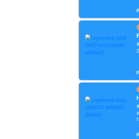
P
A
2
P
A
a
f
P