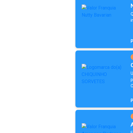
Q
i
P
U
p
C
P
F