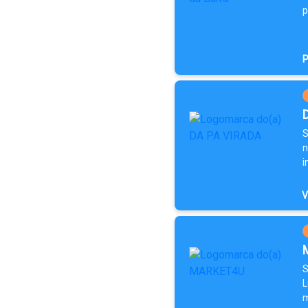
p
P
S
n
i
V
S
L
m