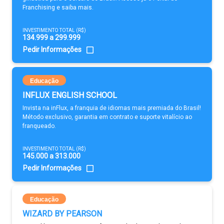
Franchising e saiba mais.
INVESTIMENTO TOTAL (R$)
134.999 a 299.999
Pedir Informações
Educação
INFLUX ENGLISH SCHOOL
Invista na inFlux, a franquia de idiomas mais premiada do Brasil!
Método exclusivo, garantia em contrato e suporte vitalício ao
franqueado.
INVESTIMENTO TOTAL (R$)
145.000 a 313.000
Pedir Informações
Educação
WIZARD BY PEARSON