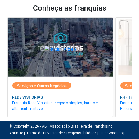
Conheça as franquias
Serviços e Outros Negócios
Serviço
REDE VISTORIAS
RHF Talen
Franquia Rede Vistorias: negócio simples, barato e
Franquia R
altamente rentável.
Recursos 
© Copyright 2026 - ABF Associação Brasileira de Franchising
Anuncie |
Termo de Privacidade e Responsabilidade |
Fale Conosco |