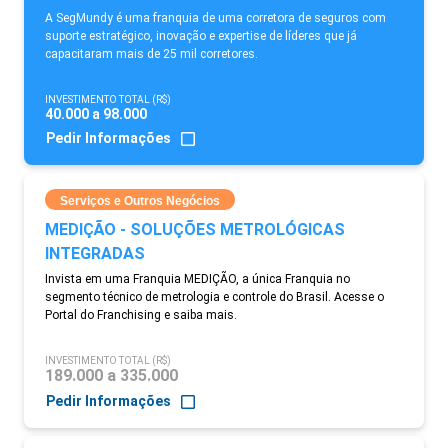
A SegMundy é uma franquia de uma corretora de seguros com
suporte estratégico, inovação e expertise de líderes que já
capacitaram mais de 25 mil corretores.
INVESTIMENTO TOTAL (R$)
40.000 a 98.000
Pedir Informações
Serviços e Outros Negócios
MEDIÇÃO - SOLUÇÕES METROLÓGICAS
INTEGRADAS
Invista em uma Franquia MEDIÇÃO, a única Franquia no
segmento técnico de metrologia e controle do Brasil. Acesse o
Portal do Franchising e saiba mais.
INVESTIMENTO TOTAL (R$)
189.000 a 335.000
Pedir Informações