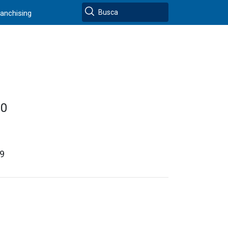
ranchising
00
9