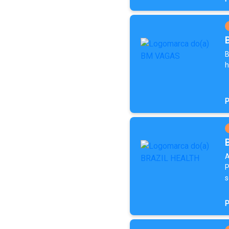
B
h
P
A
P
s
P