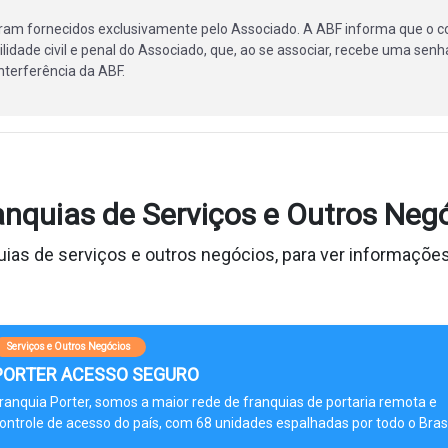
ram fornecidos exclusivamente pelo Associado. A ABF informa que o c
lidade civil e penal do Associado, que, ao se associar, recebe uma senha
terferência da ABF.
anquias de Serviços e Outros Neg
ias de serviços e outros negócios, para ver informações
Serviços e Outros Negócios
PORTER ACESSO SEGURO
ranquia Porter, somos a maior rede de franquias de portaria remota e
ontrole de acesso do país, com 68 unidades espalhadas por todo o Brasi