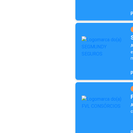
P
A
e
m
P
A
c
P