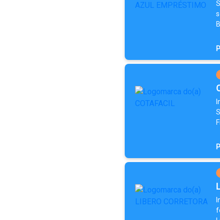
S
s
B
P
I
S
F
P
I
f