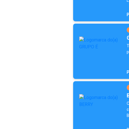
L
P
T
p
P
C
c
B