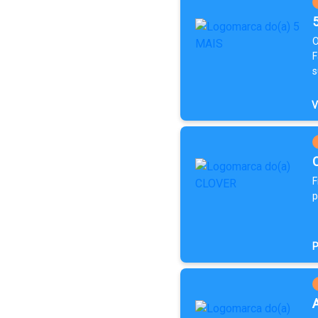
O
F
s
V
F
p
P