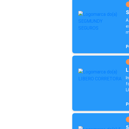
S
A
e
m
P
L
I
f
L
P
5