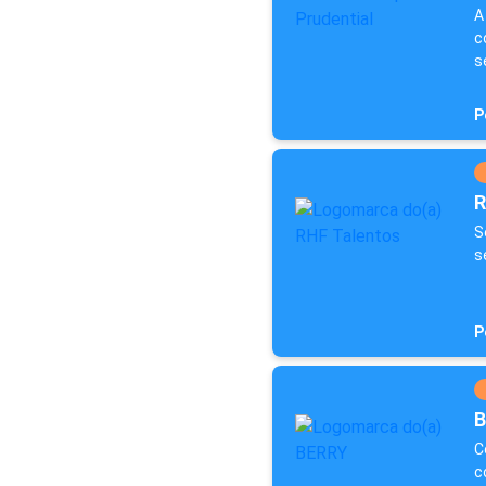
A
c
s
P
R
S
s
P
B
C
c