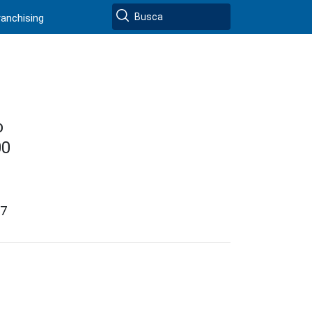
ranchising
O
00
7