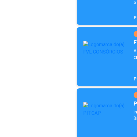
o 
P
F
A
c
P
P
I
B