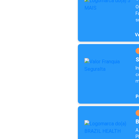
O
F
s
Ve
S
I
c
m
P
B
A
P