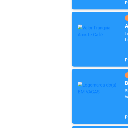
P
A
L
f
P
B
B
h
P