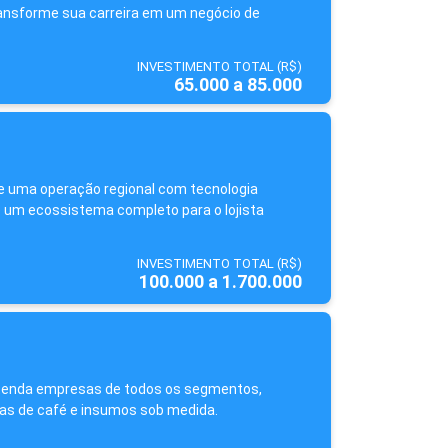
ransforme sua carreira em um negócio de
INVESTIMENTO TOTAL (R$)
65.000 a 85.000
re uma operação regional com tecnologia
 um ecossistema completo para o lojista
INVESTIMENTO TOTAL (R$)
100.000 a 1.700.000
tenda empresas de todos os segmentos,
s de café e insumos sob medida.