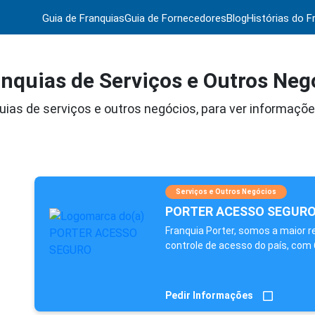
Guia de Franquias
Guia de Fornecedores
Blog
Histórias do F
nquias de Serviços e Outros Neg
ias de serviços e outros negócios, para ver informaçõe
Serviços e Outros Negócios
PORTER ACESSO SEGUR
Franquia Porter, somos a maior r
controle de acesso do país, com 
Pedir Informações