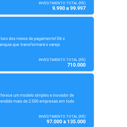
INVESTIMENTO TOTAL (R$)
9.990 a 99.997
futuro dos meios de pagamento! Dê o
ranquia que transformará o varejo
INVESTIMENTO TOTAL (R$)
710.000
ferece um modelo simples e inovador de
atendido mais de 2.500 empresas em todo
INVESTIMENTO TOTAL (R$)
97.000 a 135.000