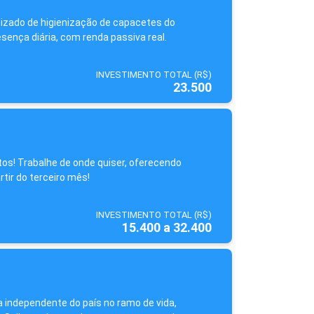
tizado de higienização de capacetes do
sença diária, com renda passiva real.
INVESTIMENTO TOTAL (R$)
23.500
os! Trabalhe de onde quiser, oferecendo
tir do terceiro mês!
INVESTIMENTO TOTAL (R$)
15.400 a 32.400
a independente do país no ramo de vida,