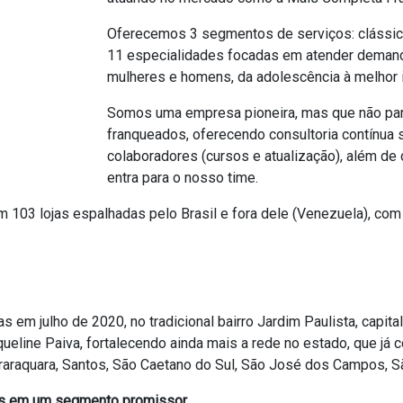
Oferecemos 3 segmentos de serviços: clássico
11 especialidades focadas em atender demand
mulheres e homens, da adolescência à melhor id
Somos uma empresa pioneira, mas que não par
franqueados, oferecendo consultoria contínua 
colaboradores (cursos e atualização), além de
entra para o nosso time.
em 103 lojas espalhadas pelo Brasil e fora dele (Venezuela), c
s em julho de 2020, no tradicional bairro
Jardim Paulista, capit
queline Paiva, fortalecendo ainda mais a rede no estado, que já
c
raraquara, Santos, São Caetano do Sul, São José dos Campos, S
tos em um segmento promissor