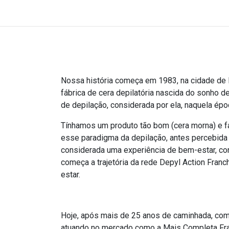
Nossa história começa em 1983, na cidade de 
fábrica de cera depilatória nascida do sonho d
de depilação, considerada por ela, naquela épo
Tínhamos um produto tão bom (cera morna) e 
esse paradigma da depilação, antes percebida
considerada uma experiência de bem-estar, conf
começa a trajetória da rede Depyl Action Fran
estar.
Hoje, após mais de 25 anos de caminhada, co
atuando no mercado como a Mais Completa Fran