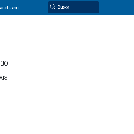
ranchising
000
AIS