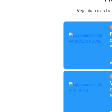
Veja abaixo as fr
D
u
V
E
h