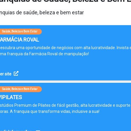
anquias de saúde, beleza e bem estar
Saúde, Beleza e Bem Estar
FARMÁCIA ROVAL
escubra uma oportunidade de negócios com alta lucratividade. Invista
ma franquia da Farmácia Roval de manipulação!
er site
Saúde, Beleza e Bem Estar
VIPILATES
stúdios Premium de Pilates de fácil gestão, alta lucratividade e suporte
oras. A franquia que transforma vidas, inclusive a sua!