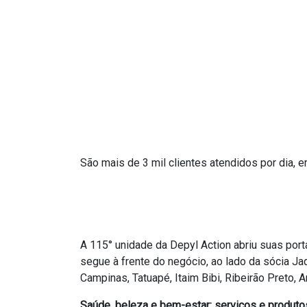
São mais de 3 mil clientes atendidos por dia, 
A 115° unidade da Depyl Action abriu suas porta
segue à frente do
negócio, ao lado da sócia Ja
Campinas, Tatuapé, Itaim Bibi, Ribeirão Preto,
A
Saúde, beleza e bem-estar: serviços e produ