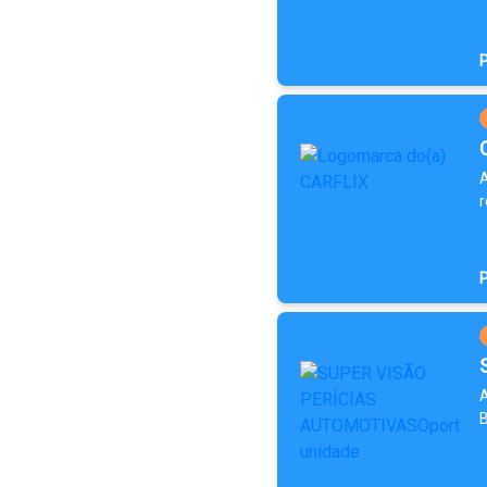
P
A
r
P
A
B