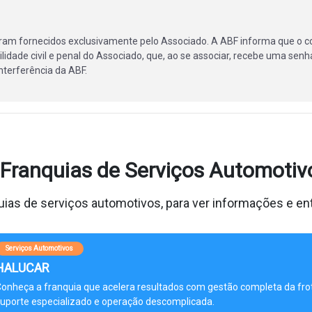
ram fornecidos exclusivamente pelo Associado. A ABF informa que o c
lidade civil e penal do Associado, que, ao se associar, recebe uma senha
terferência da ABF.
Franquias de Serviços Automotiv
ias de serviços automotivos, para ver informações e en
Serviços Automotivos
HALUCAR
onheça a franquia que acelera resultados com gestão completa da fro
uporte especializado e operação descomplicada.