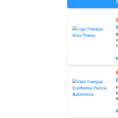
P
B
v
c
P
I
p
a
P