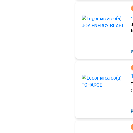
J
f
P
F
c
P