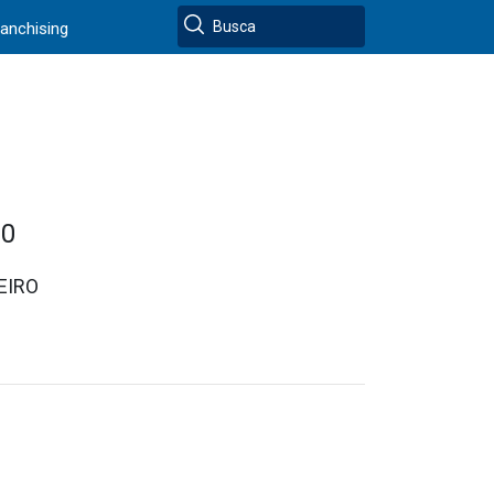
ranchising
00
EIRO