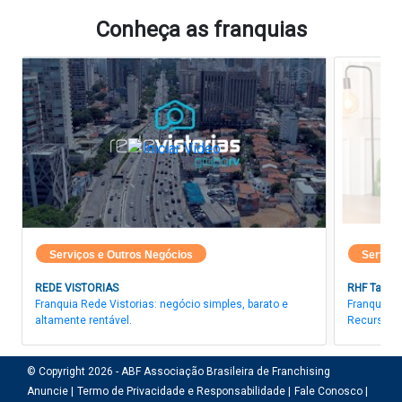
Conheça as franquias
Serviços e Outros Negócios
Serviço
REDE VISTORIAS
RHF Talent
Franquia Rede Vistorias: negócio simples, barato e
Franquia R
altamente rentável.
Recursos 
© Copyright 2026 - ABF Associação Brasileira de Franchising
Anuncie |
Termo de Privacidade e Responsabilidade |
Fale Conosco |