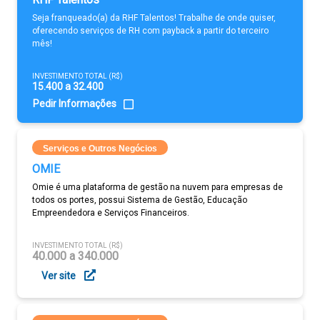
Seja franqueado(a) da RHF Talentos! Trabalhe de onde quiser,
oferecendo serviços de RH com payback a partir do terceiro
mês!
INVESTIMENTO TOTAL (R$)
15.400 a 32.400
Pedir Informações
Serviços e Outros Negócios
OMIE
Omie é uma plataforma de gestão na nuvem para empresas de
todos os portes, possui Sistema de Gestão, Educação
Empreendedora e Serviços Financeiros.
INVESTIMENTO TOTAL (R$)
40.000 a 340.000
Ver site