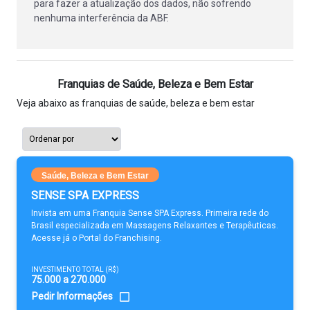
para fazer a atualização dos dados, não sofrendo
nenhuma interferência da ABF.
Franquias de Saúde, Beleza e Bem Estar
Veja abaixo as franquias de saúde, beleza e bem estar
Saúde, Beleza e Bem Estar
SENSE SPA EXPRESS
Invista em uma Franquia Sense SPA Express. Primeira rede do
Brasil especializada em Massagens Relaxantes e Terapêuticas.
Acesse já o Portal do Franchising.
INVESTIMENTO TOTAL (R$)
75.000 a 270.000
Pedir Informações