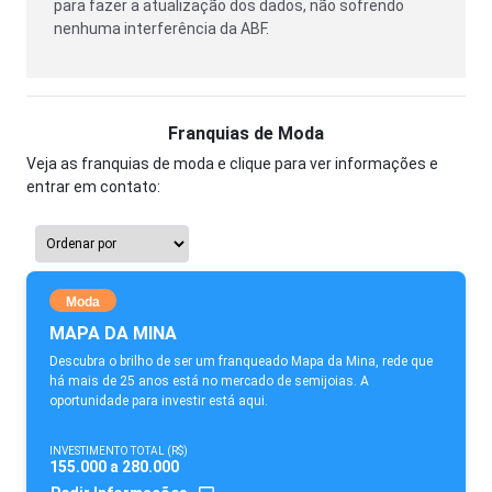
para fazer a atualização dos dados, não sofrendo
nenhuma interferência da ABF.
Franquias de Moda
Veja as franquias de moda e clique para ver informações e
entrar em contato:
Moda
MAPA DA MINA
Descubra o brilho de ser um franqueado Mapa da Mina, rede que
há mais de 25 anos está no mercado de semijoias. A
oportunidade para investir está aqui.
INVESTIMENTO TOTAL (R$)
155.000 a 280.000