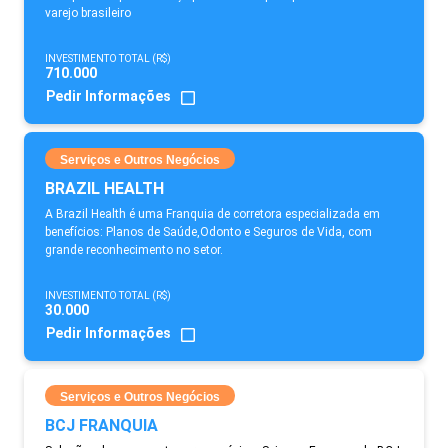
varejo brasileiro
INVESTIMENTO TOTAL (R$)
710.000
Pedir Informações
Serviços e Outros Negócios
BRAZIL HEALTH
A Brazil Health é uma Franquia de corretora especializada em
benefícios: Planos de Saúde,Odonto e Seguros de Vida, com
grande reconhecimento no setor.
INVESTIMENTO TOTAL (R$)
30.000
Pedir Informações
Serviços e Outros Negócios
BCJ FRANQUIA