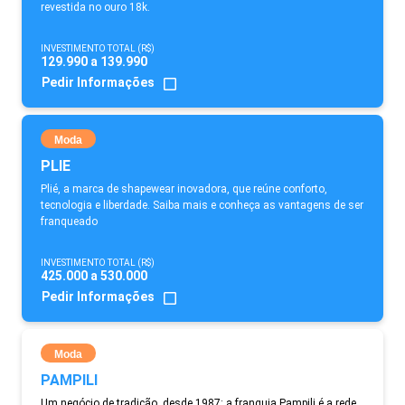
revestida no ouro 18k.
INVESTIMENTO TOTAL (R$)
129.990 a 139.990
Pedir Informações
Moda
PLIE
Plié, a marca de shapewear inovadora, que reúne conforto,
tecnologia e liberdade. Saiba mais e conheça as vantagens de ser
franqueado
INVESTIMENTO TOTAL (R$)
425.000 a 530.000
Pedir Informações
Moda
PAMPILI
Um negócio de tradição, desde 1987: a franquia Pampili é a rede