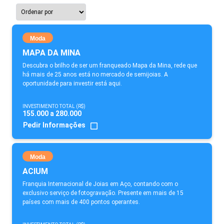
Moda
MAPA DA MINA
Descubra o brilho de ser um franqueado Mapa da Mina, rede que
há mais de 25 anos está no mercado de semijoias. A
oportunidade para investir está aqui.
INVESTIMENTO TOTAL (R$)
155.000 a 280.000
Pedir Informações
Moda
ACIUM
Franquia Internacional de Joias em Aço, contando com o
exclusivo serviço de fotogravação. Presente em mais de 15
países com mais de 400 pontos operantes.