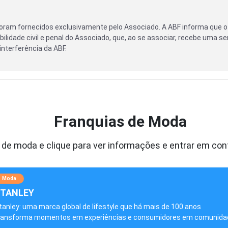
oram fornecidos exclusivamente pelo Associado. A ABF informa que o
ilidade civil e penal do Associado, que, ao se associar, recebe uma se
nterferência da ABF.
Franquias de Moda
 de moda e clique para ver informações e entrar em con
Moda
TANLEY
tanley: uma marca global de lifestyle que há mais de 100 anos
ransforma momentos em experiências e consumidores em comunida