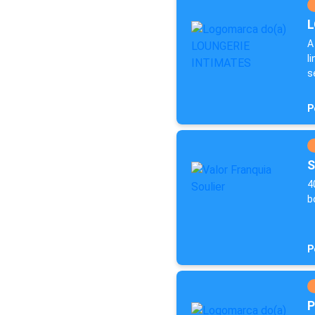
L
A
l
s
P
S
4
b
P
P