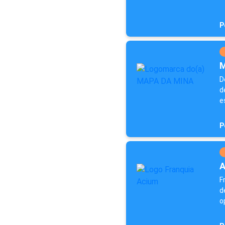
P
M
D
d
e
P
A
F
d
o