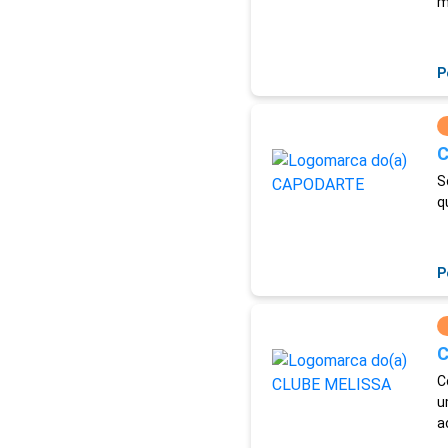
m
P
S
q
P
C
C
u
a