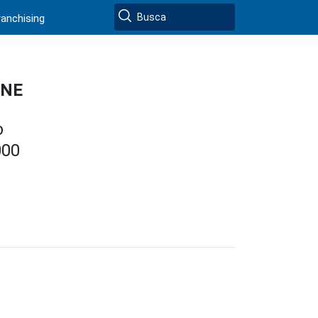
ranchising
INE
O
000