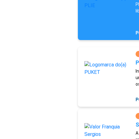
P
l
P
P
I
u
o
P
S
A