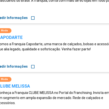
asculinos do Brasil. A franquia, conta com mais de 60 lojas em todo pa
edir Informações
Moda
CAPODARTE
omos a Franquia Capodarte, uma marca de calçados, bolsas e acessó
ue alia legado, qualidade e sofisticação. Venha fazer parte!
edir Informações
Moda
LUBE MELISSA
onheça a Franquia CLUBE MELISSA no Portal do Franchising. Invista e
m segmento em ampla expansão de mercado. Rede de calçados e
cessórios.