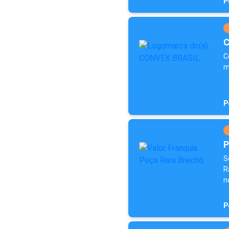
P
C
C
m
P
P
S
R
n
P