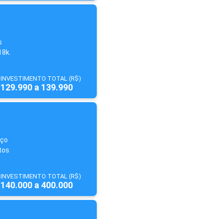
s
18k.
INVESTIMENTO TOTAL (R$)
129.990 a 139.990
iço
tos
INVESTIMENTO TOTAL (R$)
140.000 a 400.000