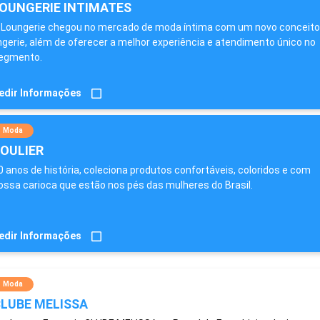
OUNGERIE INTIMATES
 Loungerie chegou no mercado de moda íntima com um novo conceito
ingerie, além de oferecer a melhor experiência e atendimento único no
egmento.
edir Informações
Moda
OULIER
0 anos de história, coleciona produtos confortáveis, coloridos e com
ossa carioca que estão nos pés das mulheres do Brasil.
edir Informações
Moda
LUBE MELISSA