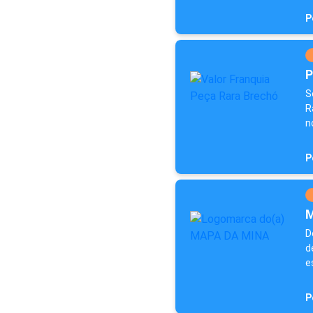
P
P
S
R
n
P
M
D
d
e
P