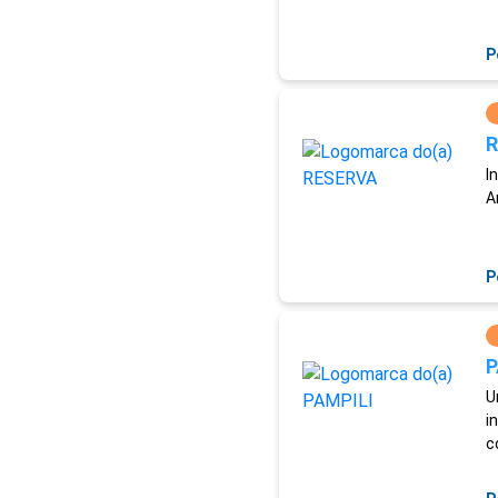
P
R
I
A
P
P
U
i
c