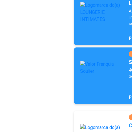
L
A
l
s
P
S
4
b
P
C