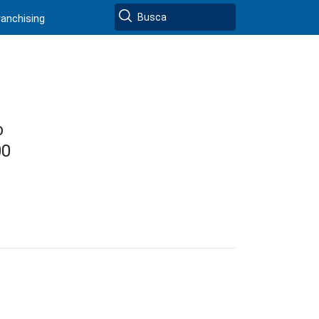
ranchising
O
00