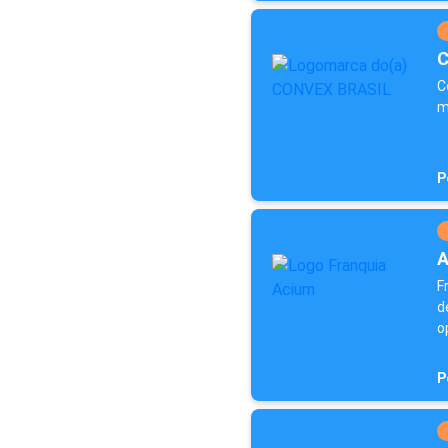
C
C
m
P
A
F
d
o
P