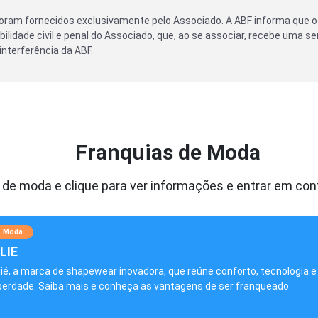
oram fornecidos exclusivamente pelo Associado. A ABF informa que o
ilidade civil e penal do Associado, que, ao se associar, recebe uma se
nterferência da ABF.
Franquias de Moda
 de moda e clique para ver informações e entrar em con
Moda
LIE
lié, a marca de shapewear inovadora, que reúne conforto, tecnologia e
iberdade. Saiba mais e conheça as vantagens de ser franqueado