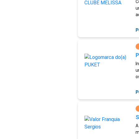
C
u
a
P
P
I
u
o
P
S
A
m