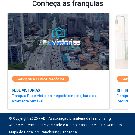
Conheça as franquias
Serviços e Outros Negócios
Serviço
REDE VISTORIAS
RHF Talent
Franquia Rede Vistorias: negócio simples, barato e
Franquia R
altamente rentável.
Recursos 
© Copyright 2026 - ABF Associação Brasileira de Franchising
Anuncie |
Termo de Privacidade e Responsabilidade |
Fale Conosco |
Mapa do Portal do Franchising |
Tribecca