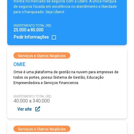
Invista no mercado de seguros com a Líbero. A única franquia
de seguros focada em excelência no atendimento e liberdade
para o franqueado. Seja Líbero!
INVESTIMENTO TOTAL (R$)
25.000 a 85.000
Pedir Informações
Serviços e Outros Negócios
OMIE
Omie é uma plataforma de gestão na nuvem para empresas de
todos os portes, possui Sistema de Gestão, Educação
Empreendedora e Serviços Financeiros.
INVESTIMENTO TOTAL (R$)
40.000 a 340.000
Ver site
Serviços e Outros Negócios