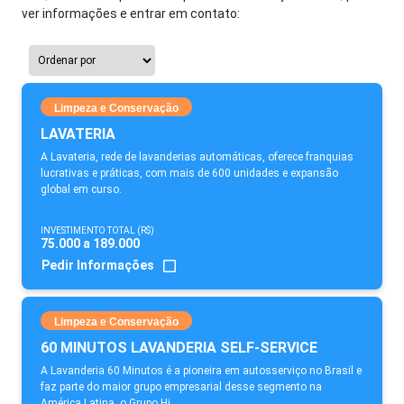
ver informações e entrar em contato:
Limpeza e Conservação
LAVATERIA
A Lavateria, rede de lavanderias automáticas, oferece franquias
lucrativas e práticas, com mais de 600 unidades e expansão
global em curso.
INVESTIMENTO TOTAL (R$)
75.000 a 189.000
Pedir Informações
Limpeza e Conservação
60 MINUTOS LAVANDERIA SELF-SERVICE
A Lavanderia 60 Minutos é a pioneira em autosserviço no Brasil e
faz parte do maior grupo empresarial desse segmento na
América Latina, o Grupo Hi.