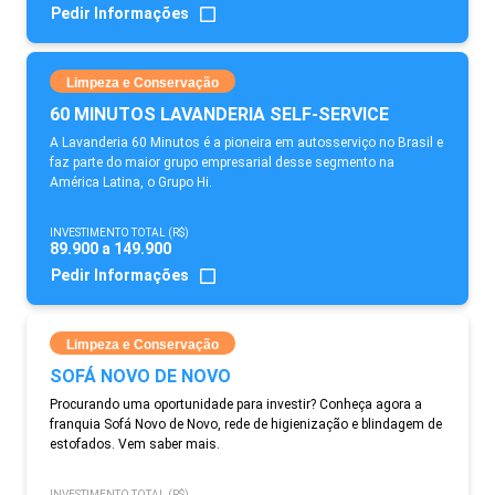
Pedir Informações
Limpeza e Conservação
60 MINUTOS LAVANDERIA SELF-SERVICE
A Lavanderia 60 Minutos é a pioneira em autosserviço no Brasil e
faz parte do maior grupo empresarial desse segmento na
América Latina, o Grupo Hi.
INVESTIMENTO TOTAL (R$)
89.900 a 149.900
Pedir Informações
Limpeza e Conservação
SOFÁ NOVO DE NOVO
Procurando uma oportunidade para investir? Conheça agora a
franquia Sofá Novo de Novo, rede de higienização e blindagem de
estofados. Vem saber mais.
INVESTIMENTO TOTAL (R$)