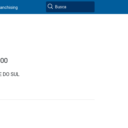
ranchising
000
E DO SUL