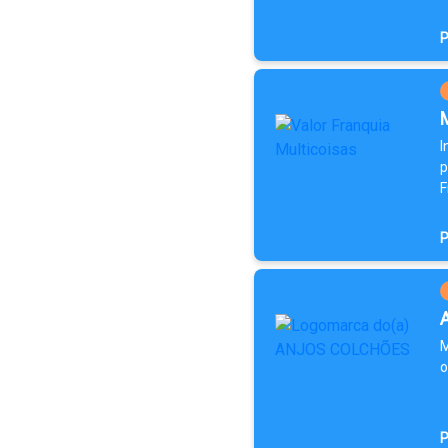
P
I
p
F
P
M
o
P