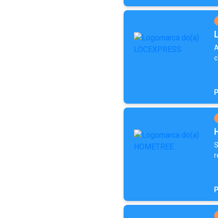
A
c
P
S
r
P