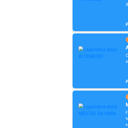
d
P
C
e
P
F
t
s