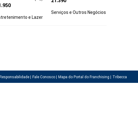
21.390
1.950
Serviços e Outros Negócios
tretenimento e Lazer
Responsabilidade |
Fale Conosco |
Mapa do Portal do Franchising |
Tribecca