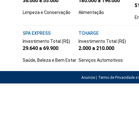
36.000 a 55.000
180.000 a 196.000
5
Limpeza e Conservação
Alimentação
En
SPA EXPRESS
TCHARGE
Investimento Total (R$)
Investimento Total (R$)
29.640 a 69.900
2.000 a 210.000
Saúde, Beleza e Bem Estar
Serviços Automotivos
Anuncie |
Termo de Privacidade e 