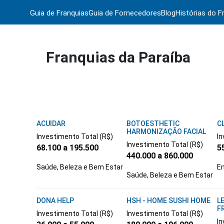
Guia de Franquias
Guia de Fornecedores
Blog
Histórias do F
Franquias da Paraíba
ACUIDAR
BOTOESTHETIC
C
HARMONIZAÇÃO FACIAL
Investimento Total (R$)
In
Investimento Total (R$)
68.100 a 195.500
5
440.000 a 860.000
Saúde, Beleza e Bem Estar
En
Saúde, Beleza e Bem Estar
DONA HELP
HSH - HOME SUSHI HOME
L
F
Investimento Total (R$)
Investimento Total (R$)
In