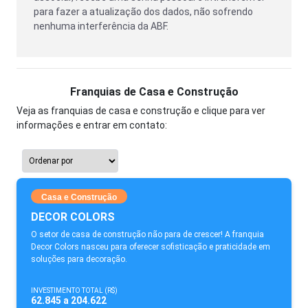
para fazer a atualização dos dados, não sofrendo
nenhuma interferência da ABF.
Franquias de Casa e Construção
Veja as franquias de casa e construção e clique para ver
informações e entrar em contato:
Casa e Construção
DECOR COLORS
O setor de casa de construção não para de crescer! A franquia
Decor Colors nasceu para oferecer sofisticação e praticidade em
soluções para decoração.
INVESTIMENTO TOTAL (R$)
62.845 a 204.622